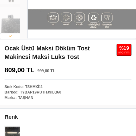
Ocak Üstü Maksi Döküm Tost
%19
i̇ndi̇ri̇m
Makinesi Maksi Lüks Tost
809,00 TL
999,00 TL
Stok Kodu
TSHMXİ11
Barkod
TYBAP19RUTHJ9ILQ60
Marka
TAŞHAN
Renk