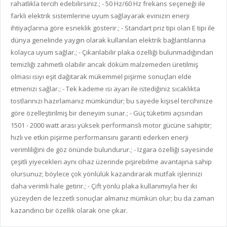
rahatlıkla tercih edebilirsiniz.; - 50 Hz/60 Hz frekans seçeneği ile
farklı elektrik sistemlerine uyum sağlayarak evinizin enerji
ihtiyaçlarına göre esneklik gösterir.; - Standart priz tipi olan E tipi ile
dünya genelinde yaygın olarak kullanılan elektrik bağlantılarına
kolayca uyum sağlar.; - Çıkarılabilir plaka özelliği bulunmadığından
temizliği zahmetli olabilir ancak döküm malzemeden üretilmiş
olması ısıyı eşit dağıtarak mükemmel pişirme sonuçları elde
etmenizi sağlar.; - Tek kademe ısı ayarı ile istediğiniz sıcaklıkta
tostlarınızı hazırlamanız mümkündür; bu sayede kişisel tercihinize
göre özelleştirilmiş bir deneyim sunar.; - Güç tüketimi açısından
1501 - 2000 watt arası yüksek performanslı motor gücüne sahiptir;
hızlı ve etkin pişirme performansını garanti ederken enerji
verimliliğini de göz önünde bulundurur.; - Izgara özelliği sayesinde
çeşitli yiyecekleri aynı cihaz üzerinde pişirebilme avantajına sahip
olursunuz; böylece çok yönlülük kazandırarak mutfak işlerinizi
daha verimli hale getirir.; - Çift yönlü plaka kullanımıyla her iki
yüzeyden de lezzetli sonuçlar almanız mümkün olur; bu da zaman
kazandırıcı bir özellik olarak öne çıkar.