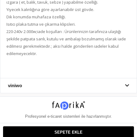
ızgara ( et, balık, tavuk, sebze ) yapabilme özelliği.
Yiyecek kalınlığına göre ayarlanabilir üst gövde.
Dik konumda muhafaza özelliği.
Isıtıcı plaka tutma ve çıkarma klipsleri.
220-240v 2.000w;iade koşulları : Ürünlerinizin tarafınıza ulaştığı
şekilde patpata sarılı, kutulu ve ambalajı bozulmamış olarak iade
edilmesi gerekmektedir.; aksi halde gönderilen iadeler kabul
edilemeyecektir.
viniwo
Profesyonel
e-ticaret
sistemleri ile hazırlanmıştır.
SEPETE EKLE