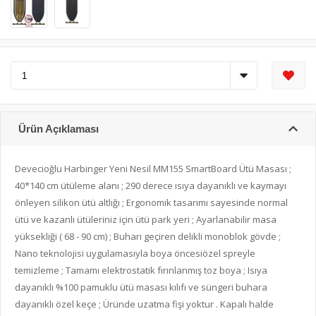
Ürün Açıklaması
Devecioğlu Harbinger Yeni Nesil MM155 SmartBoard Ütü Masası ;
40*140 cm ütüleme alanı ; 290 derece ısıya dayanıklı ve kaymayı
önleyen silikon ütü altlığı ; Ergonomik tasarımı sayesinde normal
ütü ve kazanlı ütüleriniz için ütü park yeri ; Ayarlanabilir masa
yüksekliği ( 68 - 90 cm) ; Buharı geçiren delikli monoblok gövde ;
Nano teknolojisi uygulamasıyla boya öncesiözel spreyle
temizleme ; Tamamı elektrostatik fırınlanmış toz boya ; Isıya
dayanıklı %100 pamuklu ütü masası kılıfı ve süngeri buhara
dayanıklı özel keçe ; Üründe uzatma fişi yoktur . Kapalı halde