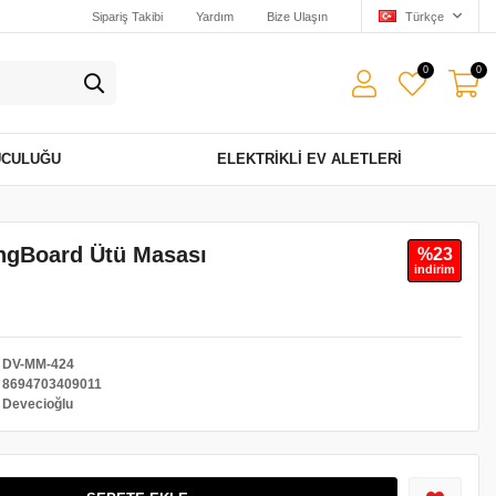
Sipariş Takibi
Yardım
Bize Ulaşın
Türkçe
0
0
UCULUĞU
ELEKTRIKLI EV ALETLERI
ngBoard Ütü Masası
%23
i̇ndi̇ri̇m
DV-MM-424
8694703409011
Devecioğlu