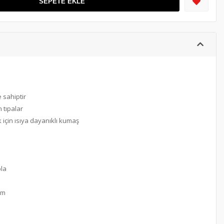
SEPETE EKLE
n
 sahiptir
 tıpalar
 için ısıya dayanıklı kumaş
bla
cm