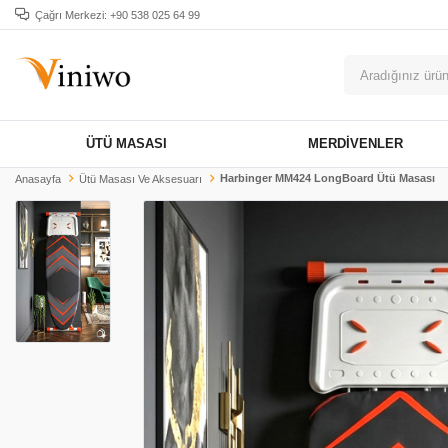
Çağrı Merkezi: +90 538 025 64 99
ÜTÜ MASASI
MERDIVENLER
Harbinger MM424 LongBoard Ütü Masası
Anasayfa
Ütü Masası Ve Aksesuarı