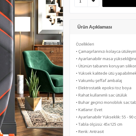
Ürün Açıklaması
Özellikleri
• Çamaşırlarınızı kolayca ütüleyi
• Ayarlanabilir masa yüksekliğine
• Ütünün tabanını koruyan silikon
• Yüksek kalitede ütü yapabilmek
• Vakumlu şeffaf ambalaj
• Elektrostatik epoksi toz boya
• Rahat kullanımlı sac ütülük
• Buhar geçirici monoblok sac ta
• Katlanır: Evet
• Ayarlanabilir Yükseklik: 55 - 90 
• Tabla ölçüsü: 45x125 cm
• Renk: Antrasit