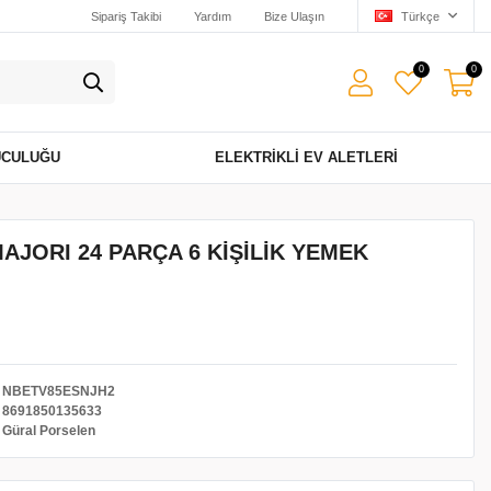
Sipariş Takibi
Yardım
Bize Ulaşın
Türkçe
0
0
UCULUĞU
ELEKTRIKLI EV ALETLERI
JORI 24 PARÇA 6 KİŞİLİK YEMEK
NBETV85ESNJH2
8691850135633
Güral Porselen