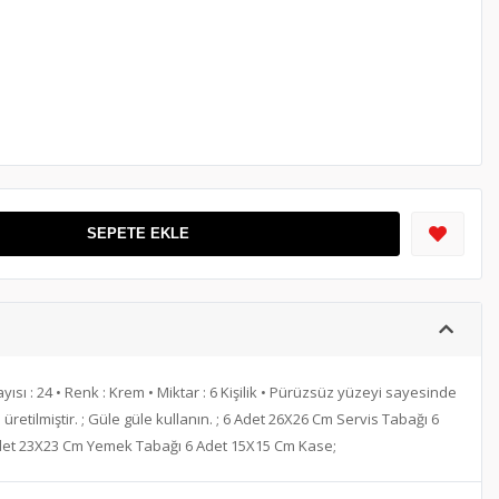
SEPETE EKLE
ısı : 24 • Renk : Krem • Miktar : 6 Kişilik • Pürüzsüz yüzeyi sayesinde
retilmiştir. ; Güle güle kullanın. ; 6 Adet 26X26 Cm Servis Tabağı 6
det 23X23 Cm Yemek Tabağı 6 Adet 15X15 Cm Kase;