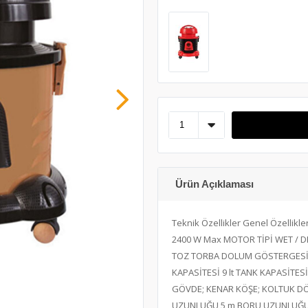
Ürün Açıklaması
Teknik Özellikler Genel Özelli
2400 W Max MOTOR TİPİ WET / DR
TOZ TORBA DOLUM GÖSTERGESİ Y
KAPASİTESİ 9 lt TANK KAPASİTE
GÖVDE; KENAR KÖŞE; KOLTUK DÖŞ
UZUNLUĞU 5 m BORU UZUNLUĞU 