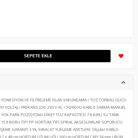
SEPETE EKLE
kler FONKSİYON VE FİLTRELEME ISLAK VAKUMLAMA / TOZ TORBALI GÜCÜ
Y VOLTAJ / FREKANS 220; 230 V AC / 50/60 Hz KABLO SARMA MANUEL
OK PARK POZİSYONU DİKEY TOZ KAPASİTESİ 7 lt KİRLİ SU TANK
Sİ 15 lt BORU TİPİ PP HORTUM TİPİ SPIRAL AKSESUARLAR SÜPÜRÜCÜ
EME GARANTİ 3 YIL İHRACAT YÜKLEME ADETLERİ; Ölçüler KABLO
2 x 48 cm HORTUM UZUNLUĞU 160 cm HORTUM ÇAPI 34 mm ÜRÜN