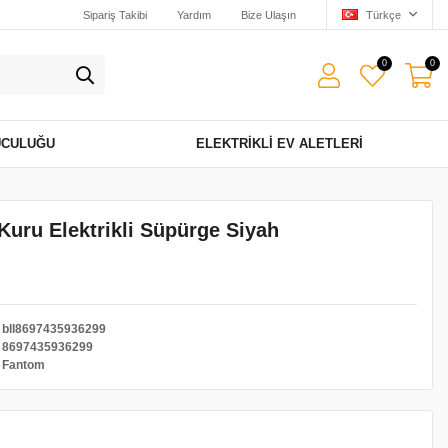
Sipariş Takibi
Yardım
Bize Ulaşın
Türkçe
0
0
UCULUĞU
ELEKTRIKLI EV ALETLERI
Kuru Elektrikli Süpürge Siyah
bll8697435936299
8697435936299
Fantom